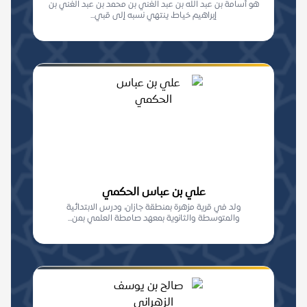
هو أسامة بن عبد الله بن عبد الغني بن محمد بن عبد الغني بن
إبراهيم خياط، ينتهي نسبه إلى قبي...
علي بن عباس الحكمي
ولد في قرية مزهرة بمنطقة جازان، ودرس الابتدائية
والمتوسطة والثانوية بمعهد صامطة العلمي بمن...