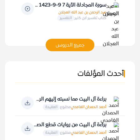
سورة المجادلة الآية 7 9-9-1423 هـ
عبد الرحمن بن عبد الله العجلان
كتاب تفسير ابن كثير
التفسير
جميع الدروس
أحدث المؤلفات
براءة آل البيت مما نسبته إليهم الروايات
أحمد الحمدان الغامدي
مطبوع
العقيدة
براءة آل البيت من روايات قطع الصلة بالخالق
أحمد الحمدان الغامدي
مطبوع
العقيدة