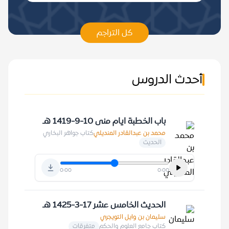
كل التراجم
أحدث الدروس
باب الخطبة ايام منى 10-9-1419 هـ
محمد بن عبدالقادر المنديلي
كتاب جواهر البخاري
الحديث
0:00
0:00
الحديث الخامس عشر 17-3-1425 هـ
سليمان بن وايل التويجري
كتاب جامع العلوم والحكم
متفرقات