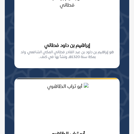
إبراهيم بن داود فطاني
هو إبراهيم بن داود بن عبد القادر فطاني المكي الشافعي، ولد
بمكة سنة 1320هـ ونشأ بها في كنف...