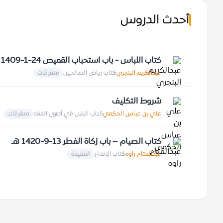
أحدث الدروس
كتاب اللباس - باب استحباب القميص 24-1-1409 هـ
عبدالكريم البنجري
كتاب رياض الصالحين
متفرقات
شروط التكليف
علي بن عباس الحكمي
كتاب البلبل في أصول الفقه
متفرقات
كتاب الصيام – باب زكاة الفطر 13-9-1420 هـ
عبدالفتاح راوه
كتاب الإقناع
العقيدة