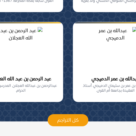
مراكشي المتوقي الحسني، ولد بقرية
القرى سابقاً بمكة المكرمة. 1367- 1434هـ.
منابر...
دالله بن عمر الدميجي
عبد الرحمن بن عبد الله الع
 بن عمر بن سليمان الدميجي. أستاذ
عبدالرحمن بن عبدالله العجلان. المدر
العقيدة بجامعة أم القرى.
الحرام.
كل التراجم