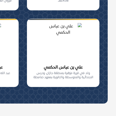
1438هـ.
قروان ال
علي بن عباس الحكمي
عب
ولد في قرية مزهرة بمنطقة جازان، ودرس
عبد الله
الابتدائية والمتوسطة والثانوية بمعهد صامطة
العلمي بمن...