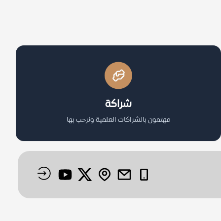
شراكة
مهتمون بالشراكات العلمية ونرحب بها