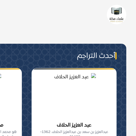
من هم علماء مكة؟
من عُرفَ بالعلمِ الشّرعيّ تحصيلا 
والجماعة, من أهلِ مكة المعاصرين.
أحدث التراجم
عبد العزيز الحلاف
مح
عبدالعزيز بن سعد بن عبدالعزيز الحلاف. 1362-
هو محمد ال