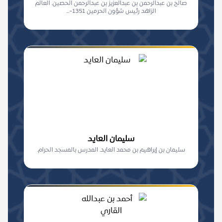
صالح بن عبدالرحمن بن عبدالعزيز بن عبدالرحمن الحصين. العالم
الزاهد رئيس شؤون الحرمين 1351-...
سليمان العايد
سليمان بن إبراهيم بن محمد العايد. المدرس بالمسجد الحرام.