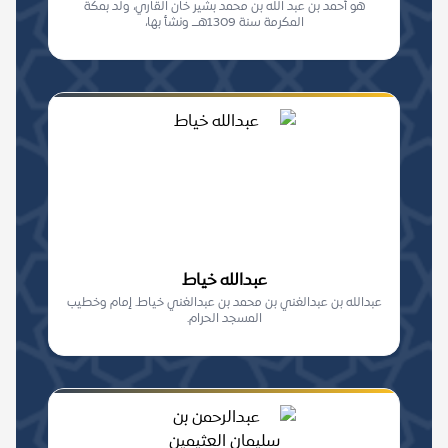
هو أحمد بن عبد الله بن محمد بشير خان القاري، ولد بمكة
المكرمة سنة 1309هـــ ونشأ بها،
عبدالله خياط
عبدالله بن عبدالغني بن محمد بن عبدالغني خياط. إمام وخطيب
المسجد الحرام.