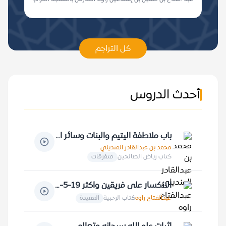
كل التراجم
أحدث الدروس
باب ملاطفة اليتيم والبنات وسائر الضعفة والمساكين 19-1-1423 هـ
محمد بن عبدالقادر المنديلي
كتاب رياض الصالحين
متفرقات
الانكسار على فريقين واكثر 19-5-1410 هـ
عبدالفتاح راوه
كتاب الرحبية
العقيدة