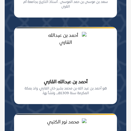
سعد بن موسى بن حمد الموسى . أستاذ التاريخ بجامعة أم
القرى
أحمد بن عبدالله القاري
هو أحمد بن عبد الله بن محمد بشير خان القاري، ولد بمكة
المكرمة سنة 1309هـــ ونشأ بها،