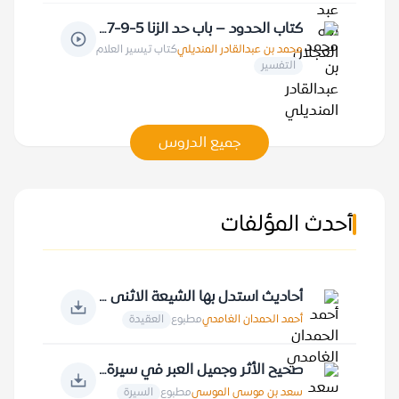
كتاب الحدود – باب حد الزنا 5-9-1417 هـ
محمد بن عبدالقادر المنديلي
كتاب تيسير العلام
التفسير
جميع الدروس
أحدث المؤلفات
أحاديث استدل بها الشيعة الاثنى عشرية
أحمد الحمدان الغامدي
مطبوع
العقيدة
صحيح الأثر وجميل العبر في سيرة خير البشر
سعد بن موسى الموسى
مطبوع
السيرة