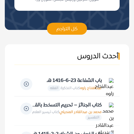
كل التراجم
أحدث الدروس
باب الشفاعة 23-6-1416 هـ
عبدالفتاح راوه
كتاب التذكرة
الفقه
كتاب الجنائز – تحريم التسخط بالقول والعمل 3-4-1414 هـ
محمد بن عبدالقادر المنديلي
كتاب تيسير العلام
التفسير