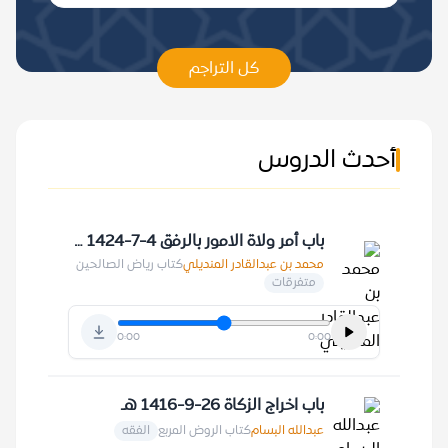
كل التراجم
أحدث الدروس
باب أمر ولاة الامور بالرفق 4-7-1424 هـ
محمد بن عبدالقادر المنديلي
كتاب رياض الصالحين
متفرقات
0:00
0:00
باب اخراج الزكاة 26-9-1416 هـ
عبدالله البسام
كتاب الروض المربع
الفقه