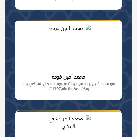
محمد أمين فوده
هو محمد أمين بن إبراهيم بن أحمد فوده المكي المالكي، ولد
بمكة المكرمة عام 1307هـ،