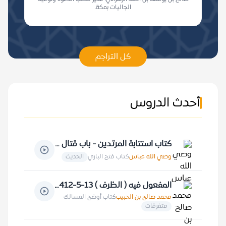
الجاليات بمكة.
كل التراجم
أحدث الدروس
كتاب استتابة المرتدين - باب قتال المعاندين 12-4-1430 هـ
وصي الله عباس
كتاب فتح الباري
الحديث
المفعول فيه ( الظرف ) 13-5-1412 هـ
محمد صالح بن الحبيب
كتاب أوضح المسالك
متفرقات