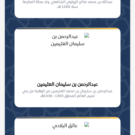
عبدالله بن محمد صالح الزواوي الشافعي، ولد بمكة المكرمة
سنة 1266 هـ،
عبدالرحمن بن سليمان العثيمين
عبدالرحمن بن سليمان بن محمد العثيمين من الوهبة من بني
تميم. العالم المحقق 1365- 1436هـ