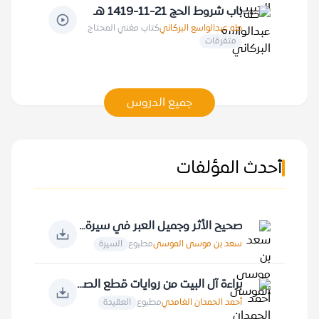
باب شروط الحج 21-11-1419 هـ
طه عبدالواسع البركاني
كتاب مغني المحتاج
متفرقات
جميع الدروس
أحدث المؤلفات
صحيح الأثر وجميل العبر في سيرة خير البشر
سعد بن موسى الموسى
مطبوع
السيرة
براءة آل البيت من روايات قطع الصلة بالنبي صلى الله عليه وسلم
أحمد الحمدان الغامدي
مطبوع
العقيدة