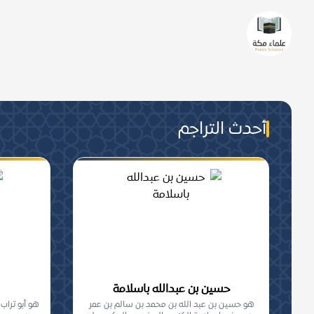
من هم علماء مكة؟
من عُرفَ بالعلمِ الشّرعيّ تحصيلا 
والجماعة, من أهلِ مكة المعاصرين.
أحدث التراجم
حسين بن عبدالله باسلامة
هو حسين بن عبد الله بن محمد بن سالم بن عمر
هو أبو تراب