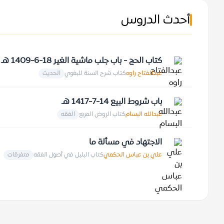
أحدث الدروس
كتاب الحج - باب جلب ماشية الغير 18-6-1409 هـ
عبدالفتاح راوه
كتاب شرح السنة للبغوي
الحديث
باب شروط البيع 14-7-1417 هـ
عبدالله البسام
كتاب الروض المربع
الفقه
الاجتهاد في مسألة ما
علي بن عباس الحكمي
كتاب البلبل في أصول الفقه
متفرقات