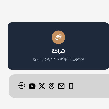
شراكة
مهتمون بالشراكات العلمية ونرحب بها