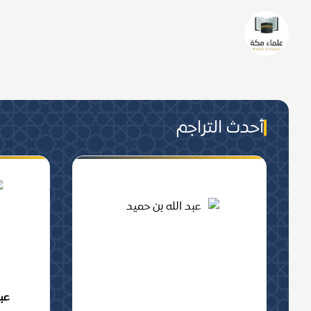
من هم علماء مكة؟
من عُرفَ بالعلمِ الشّرعيّ تحصيلا 
والجماعة, من أهلِ مكة المعاصرين.
أحدث التراجم
عب