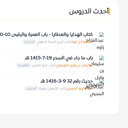
أحدث الدروس
كتاب الهدايا والعطايا - باب العمرة والرقبى 10-10-1409 هـ
عبدالفتاح راوه
كتاب شرح السنة للبغوي
الحديث
باب ما جاء في السحر 19-7-1415 هـ
سليمان بن وايل التويجري
كتاب فتح المجيد
العقيدة
حديث رقم 32 9-3-1416 هـ
عبدالكريم البنجري
كتاب الأربعين نووية
الحديث