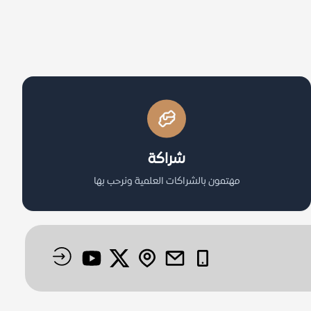
شراكة
مهتمون بالشراكات العلمية ونرحب بها