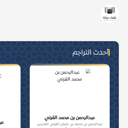
من هم علماء مكة؟
من عُرفَ بالعلمِ الشّرعيّ تحصيلا 
والجماعة, من أهلِ مكة المعاصرين.
أحدث التراجم
عبدالرحمن بن محمد القرني
عب
عبدالرحمن بن محمد بن عايض القرني. المدرس