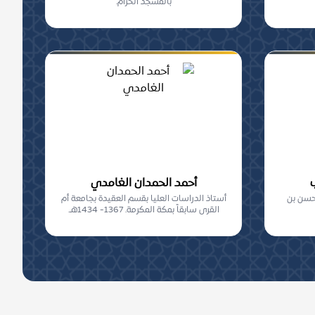
بالمسجد الحرام.
أحمد الحمدان الغامدي
محسن بن
أستاذ الدراسات العليا بقسم العقيدة بجامعة أم
القرى سابقاً بمكة المكرمة. 1367- 1434هـ.