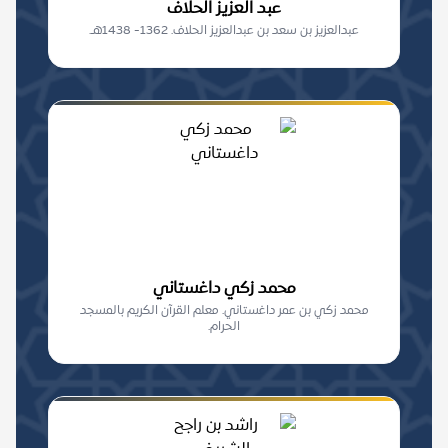
عبد العزيز الحلاف
عبدالعزيز بن سعد بن عبدالعزيز الحلاف. 1362- 1438هـ.
محمد زكي داغستاني
محمد زكي بن عمر داغستاني. معلم القرآن الكريم بالمسجد
الحرام.