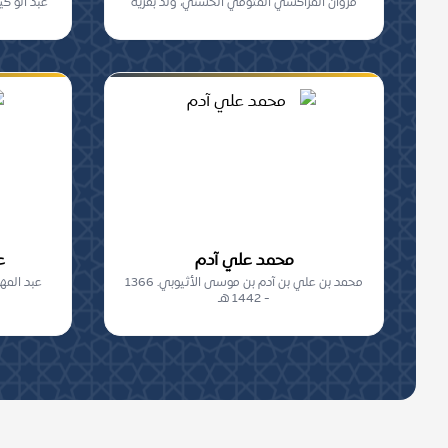
قروان المراكشي المتوقي الحسني، ولد بقرية
عبد الو كي
منابر...
محمد علي آدم
ع
محمد بن علي بن آدم بن موسى الأثيوبي. 1366
عبد المه
- 1442 هـ