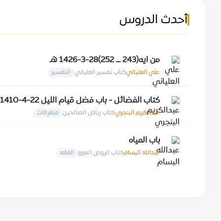
أحدث الدروس
من ايه(243 ـــ 252)28-3-1426 هـ
علي العلياني
كتاب تفسير العلياني
التفسير
كتاب الفضائل - باب فضل قيام الليل 22-4-1410 هـ
عبدالكريم البنجري
كتاب رياض الصالحين
متفرقات
باب المياه
عبدالله البسام
كتاب الروض المربع
الفقه