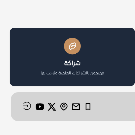
شراكة
مهتمون بالشراكات العلمية ونرحب بها