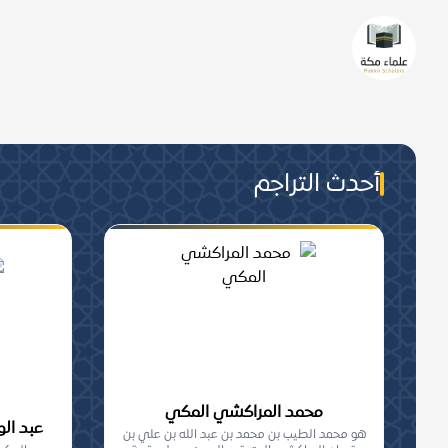
من هم علماء مكة؟
من عُرفَ بالعلمِ الشّرعيّ تحصيلا 
والجماعة, من أهلِ مكة المعاصرين.
أحدث التراجم
محمد المراكشي المكي
عبد ال
هو محمد الطيب بن محمد بن عبد الله بن علي بن