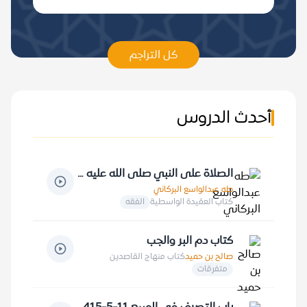
كل التراجم
أحدث الدروس
الصلاة على النبي صلى الله عليه وسلم 12-10-1413 هـ
طه عبدالواسع البركاني
كتاب العقيدة الواسطية
الفقه
كتاب دم البر والجب
صالح بن حميد
كتاب منهاج القاصدين
متفرقات