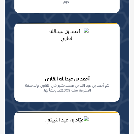
الحرم.
أحمد بن عبدالله القاري
هو أحمد بن عبد الله بن محمد بشير خان القاري، ولد بمكة
المكرمة سنة 1309هـــ ونشأ بها،