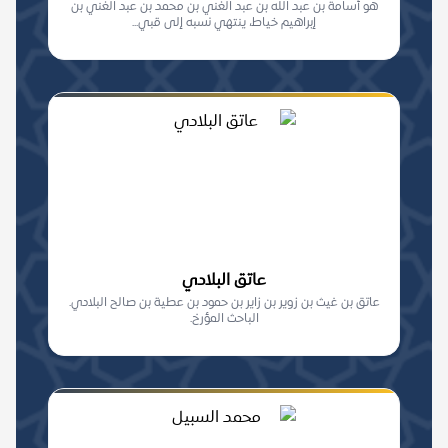
هو أسامة بن عبد الله بن عبد الغني بن محمد بن عبد الغني بن
إبراهيم خياط، ينتهي نسبه إلى قبي...
عاتق البلادي
عاتق بن غيث بن زوير بن زاير بن حمود بن عطية بن صالح البلادي.
الباحث المؤرخ.