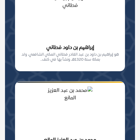
إبراهيم بن داود فطاني
هو إبراهيم بن داود بن عبد القادر فطاني المكي الشافعي، ولد
بمكة سنة 1320هـ ونشأ بها في كنف...