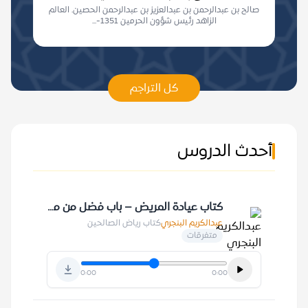
صالح بن عبدالرحمن بن عبدالعزيز بن عبدالرحمن الحصين. العالم
الزاهد رئيس شؤون الحرمين 1351-...
كل التراجم
أحدث الدروس
كتاب عيادة المريض – باب فضل من مات وله اولاد صغار 7-7-1409 هـ
عبدالكريم البنجري
كتاب رياض الصالحين
متفرقات
0:00
0:00