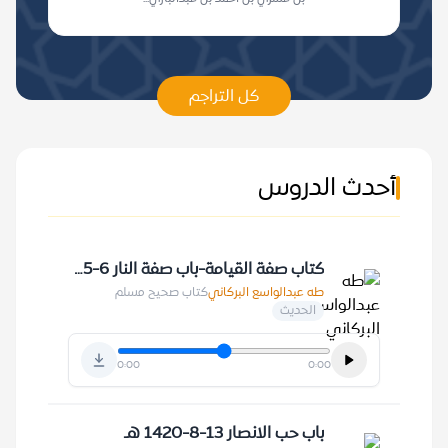
كل التراجم
أحدث الدروس
كتاب صفة القيامة-باب صفة النار 6-5-1416 هـ
طه عبدالواسع البركاني
كتاب صحيح مسلم
الحديث
0:00
0:00
باب حب الانصار 13-8-1420 هـ