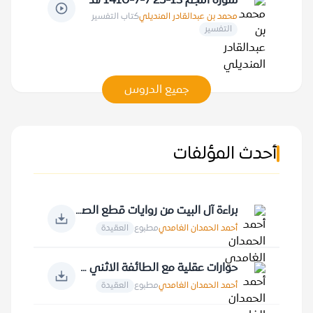
سورة النجم 13-25 7-7-1410 هـ
محمد بن عبدالقادر المنديلي
كتاب التفسير
التفسير
جميع الدروس
أحدث المؤلفات
براءة آل البيت من روايات قطع الصلة بعبادة الله عز وجل ومقدساته
أحمد الحمدان الغامدي
مطبوع
العقيدة
حوارات عقلية مع الطائفة الاثني عشرية في الأصول
أحمد الحمدان الغامدي
مطبوع
العقيدة