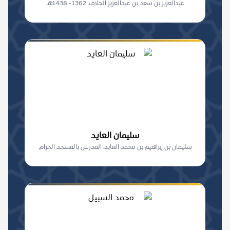
عبدالعزيز بن سعد بن عبدالعزيز الحلاف. 1362- 1438هـ.
سليمان العايد
سليمان بن إبراهيم بن محمد العايد. المدرس بالمسجد الحرام.