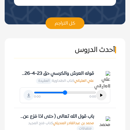
كل التراجم
أحدث الدروس
قوله العرش والكرسي حق 23-4-1426 هـ
علي العلياني
كتاب الطحاوية
العقيدة
0:00
0:00
باب قول الله تعالى ( حتى اذا فزع عن قلوبهم ) 28-10-1410 هـ
محمد بن عبدالقادر المنديلي
كتاب فتح المجيد
متفرقات