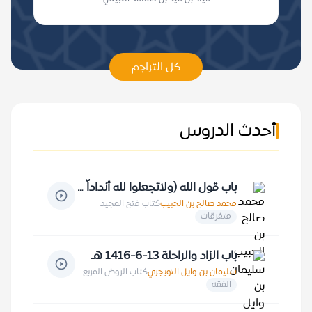
كل التراجم
أحدث الدروس
باب قول الله (ولاتجعلوا لله أنداداّ 8-6-1413
محمد صالح بن الحبيب
كتاب فتح المجيد
متفرقات
باب الزاد والراحلة 13-6-1416 هـ
سليمان بن وايل التويجري
كتاب الروض المربع
الفقه