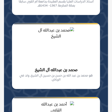
أستاذ الدراسات العليا بقسم العقيدة بجامعة أم القرى سابقاً
بمكة المكرمة. 1367- 1434هـ.
محمد بن عبدالله آل الشيخ
هو محمد بن عبد الله بن حسن بن حسين آل الشيخ، ولد في
الرياض،