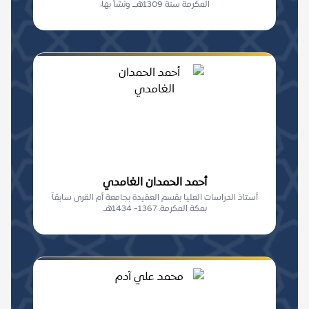
المكرمة سنة 1309هـــ ونشأ بها،
أحمد الحمدان الغامدي
أستاذ الدراسات العليا بقسم العقيدة بجامعة أم القرى سابقاً
بمكة المكرمة. 1367- 1434هـ.