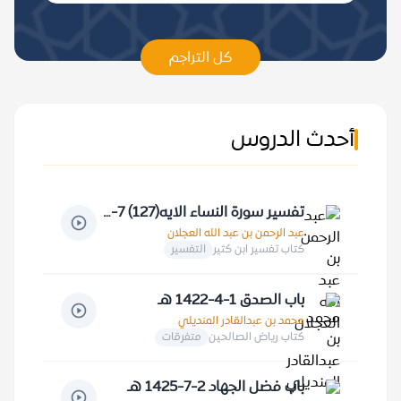
كل التراجم
أحدث الدروس
تفسير سورة النساء الايه(127) 7-2-1429 هـ
عبد الرحمن بن عبد الله العجلان
كتاب تفسير ابن كثير
التفسير
باب الصدق 1-4-1422 هـ
محمد بن عبدالقادر المنديلي
كتاب رياض الصالحين
متفرقات
باب فضل الجهاد 2-7-1425 هـ