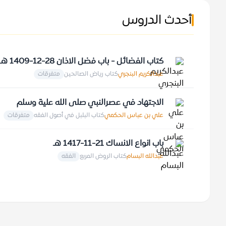
أحدث الدروس
كتاب الفضائل - باب فضل الاذان 28-12-1409 هـ
عبدالكريم البنجري
كتاب رياض الصالحين
متفرقات
الاجتهاد في عصرالنبي صلى الله علية وسلم
علي بن عباس الحكمي
كتاب البلبل في أصول الفقه
متفرقات
باب انواع الانساك 21-11-1417 هـ
عبدالله البسام
كتاب الروض المربع
الفقه