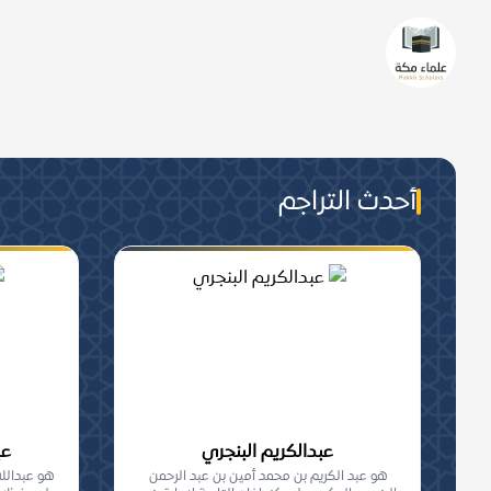
من هم علماء مكة؟
من عُرفَ بالعلمِ الشّرعيّ تحصيلا 
والجماعة, من أهلِ مكة المعاصرين.
أحدث التراجم
عبدالكريم البنجري
عب
هو عبد الكريم بن محمد أمين بن عبد الرحمن
هو عبدالله