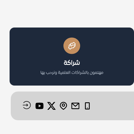
شراكة
مهتمون بالشراكات العلمية ونرحب بها