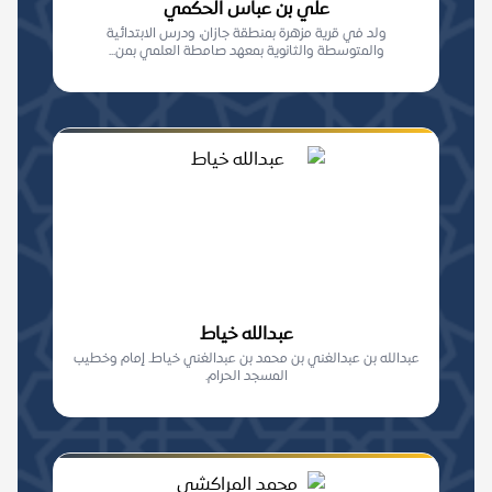
علي بن عباس الحكمي
ولد في قرية مزهرة بمنطقة جازان، ودرس الابتدائية
والمتوسطة والثانوية بمعهد صامطة العلمي بمن...
عبدالله خياط
عبدالله بن عبدالغني بن محمد بن عبدالغني خياط. إمام وخطيب
المسجد الحرام.