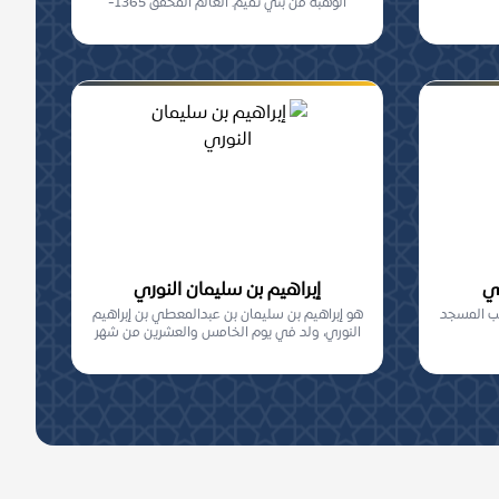
الوهبة من بني تميم. العالم المحقق 1365-
1436هـ
في
إبراهيم بن سليمان النوري
يب المسجد
هو إبراهيم بن سليمان بن عبدالمعطي بن إبراهيم
النوري، ولد في يوم الخامس والعشرين من شهر
شعب...