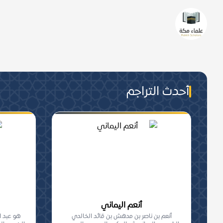
من هم علماء مكة؟
من عُرفَ بالعلمِ الشّرعيّ تحصيلا 
والجماعة, من أهلِ مكة المعاصرين.
أحدث التراجم
أنعم اليماني
أنعم بن ناصر بن مدهش بن قائد الخالدي
هو عبد ا