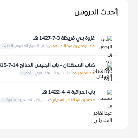
أحدث الدروس
غزوة بني قريظة 3-7-1427 هـ
عبد الرحمن بن عبد الله العجلان
كتاب الرحيق المختوم
الحديث
كتاب الاستئذان - باب الجليس الصالح 14-7-1415 هـ
عبدالفتاح راوه
كتاب شرح السنة للبغوي
الحديث
باب المراقبة 4-4-1422 هـ
محمد بن عبدالقادر المنديلي
كتاب رياض الصالحين
متفرقات