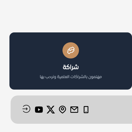
شراكة
مهتمون بالشراكات العلمية ونرحب بها