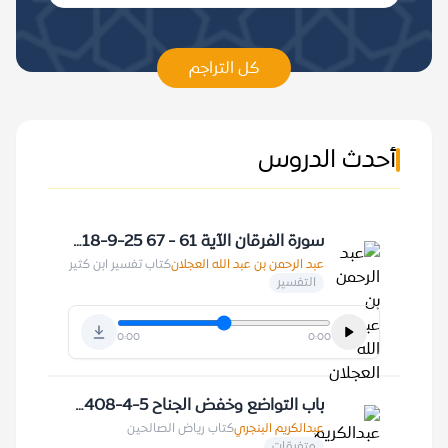
كل التراجم
أحدث الدروس
سورة الفرقان الآية 61 - 67 25-9-1418 هـ
عبد الرحمن بن عبد الله العجلان
كتاب تفسير ابن كثير
التفسير
0:00
0:00
باب التواضع وخفض الجناح 5-4-1408 هـ
عبدالكريم البنجري
كتاب رياض الصالحين
متفرقات