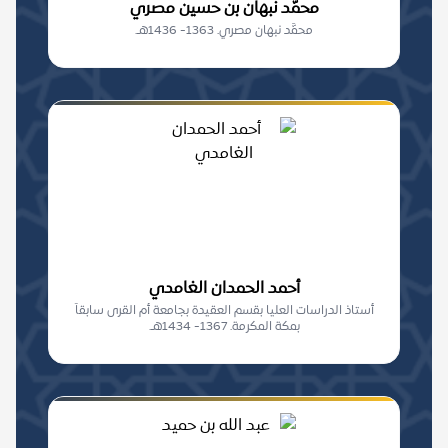
محمَّد نبهان بن حسين مصري
محمَّد نبهان مصري. 1363- 1436هـ.
أحمد الحمدان الغامدي
أستاذ الدراسات العليا بقسم العقيدة بجامعة أم القرى سابقاً
بمكة المكرمة. 1367- 1434هـ.