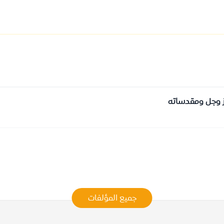
عز وجل ومقدساته
جميع المؤلفات