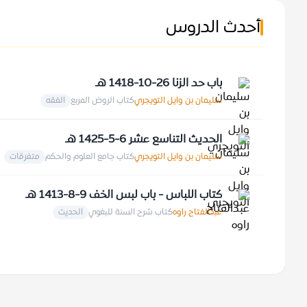
أحدث الدروس
باب حد الزنا 26-10-1418 هـ
سليمان بن وايل التويجري
كتاب الروض المربع
الفقه
الحديث التناسع عشر 6-5-1425 هـ
سليمان بن وايل التويجري
كتاب جامع العلوم والحكم
متفرقات
كتاب اللباس - باب لبس الخف 9-8-1413 هـ
عبدالفتاح راوه
كتاب شرح السنة للبغوي
الحديث