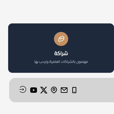
شراكة
مهتمون بالشراكات العلمية ونرحب بها