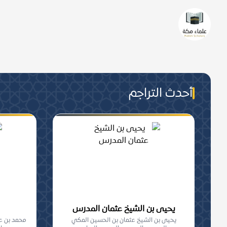
من هم علماء مكة؟
من عُرفَ بالعلمِ الشّرعيّ تحصيلا 
والجماعة, من أهلِ مكة المعاصرين.
أحدث التراجم
يحيى بن الشيخ عثمان المدرس
يحيى بن الشيخ عثمان بن الحسين المكي
محمد بن عبد