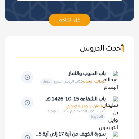
كل التراجم
أحدث الدروس
باب الحبوب والثمار
عبدالله البسام
كتاب الروض المربع
الفقه
باب الشفاعة 15-10-1426 هـ
سليمان بن وايل التويجري
كتاب القول المفيد على كتاب التوحيد
العقيدة
سورة الكهف من آية 17 إلى آية 25 5-11-1427 هـ