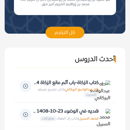
محمد بن إبراهيم الشريم أمير شق...
كل التراجم
أحدث الدروس
كتاب الزكاة-باب أثم مانع الزكاة 24-6-1412 هـ
طه عبدالواسع البركاني
كتاب صحيح مسلم
الحديث
هديه في الوضوء 23-10-1408 هـ
محمد السبيل
كتاب زاد المعاد
متفرقات