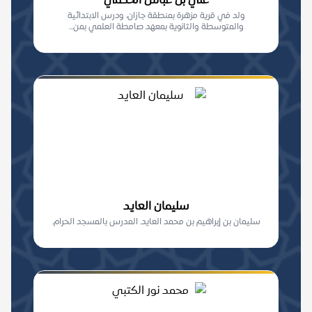
علي بن عباس الحكمي
ولد في قرية مزهرة بمنطقة جازان، ودرس الابتدائية
والمتوسطة والثانوية بمعهد صامطة العلمي بمن...
سليمان العايد
سليمان بن إبراهيم بن محمد العايد. المدرس بالمسجد الحرام.