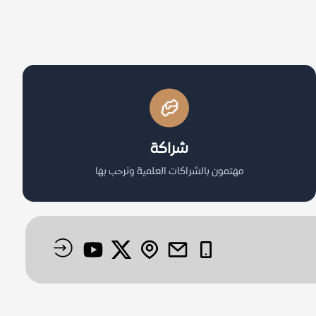
شراكة
مهتمون بالشراكات العلمية ونرحب بها