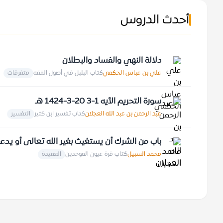
أحدث الدروس
دلالة النهي والفساد والبطلان
علي بن عباس الحكمي
كتاب البلبل في أصول الفقه
متفرقات
سورة التحريم الآيه 1-3 20-3-1424 هـ
عبد الرحمن بن عبد الله العجلان
كتاب تفسير ابن كثير
التفسير
باب من الشرك أن يستغيث بغير الله تعالى أو يدعوا غيره 21-12
محمد السبيل
كتاب قرة عيون الموحدين
العقيدة