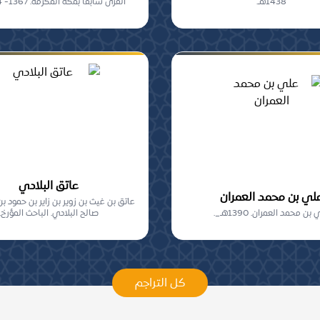
1438هـ.
القرى سابقاً بمكة المكرمة. 1367- 1434هـ.
عاتق البلادي
لي بن محمد العمران
عاتق بن غيث بن زوير بن زاير بن حمود 
بن محمد العمران. 1390هـ_.
صالح البلادي. الباحث المؤرخ.
كل التراجم