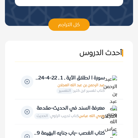
كل التراجم
أحدث الدروس
سورة ا لطلاق الآية ـ 1 ـ 22-4-1424 هـ
عبد الرحمن بن عبد الله العجلان
كتاب تفسير ابن كثير
التفسير
معرفة السند في الحديث-مقدمة
وصي الله عباس
كتاب تدريب الراوي
الحديث
كتاب الغصب -باب جنايه البهيمة 29-6-1414 هـ