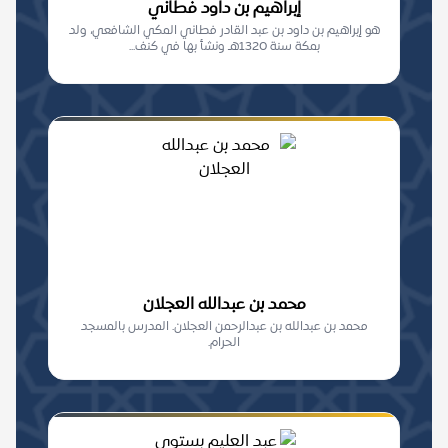
إبراهيم بن داود فطاني
هو إبراهيم بن داود بن عبد القادر فطاني المكي الشافعي، ولد
بمكة سنة 1320هـ ونشأ بها في كنف...
محمد بن عبدالله العجلان
محمد بن عبدالله بن عبدالرحمن العجلان. المدرس بالمسجد
الحرام.