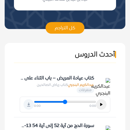
كل التراجم
أحدث الدروس
كتاب عيادة المريض – باب الثناء على الميت 1-7-1409 هـ
عبدالكريم البنجري
كتاب رياض الصالحين
متفرقات
0:00
0:00
سورة الحج من آية 52 إلى آية 54 13-2-1429 هـ