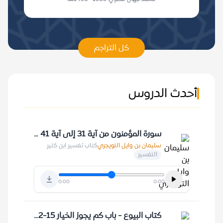
كل التراجم
أحدث الدروس
سورة المؤمنون من آية 31 إلى آية 41 29-3-1429 هـ
سليمان بن وايل التويجري
كتاب تفسير ابن كثير
التفسير
0:00
0:00
كتاب البيوع - باب كم يجوز الخيار 15-2-1424 هـ