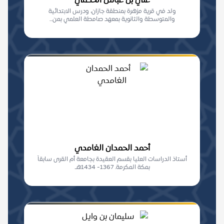
علي بن عباس الحكمي
ولد في قرية مزهرة بمنطقة جازان، ودرس الابتدائية
والمتوسطة والثانوية بمعهد صامطة العلمي بمن...
أحمد الحمدان الغامدي
أستاذ الدراسات العليا بقسم العقيدة بجامعة أم القرى سابقاً
بمكة المكرمة. 1367- 1434هـ.